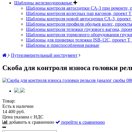
Шаблоны железнодорожные
Шаблоны контроля автосцепки СА-3 при ремонте, п
Шаблоны контроля колесных пар вагонов, проект Т 
Шаблоны контроля новой автосцепки СА-3, проект 
Шаблоны контроля профиля ободьев колес, проекты :
Шаблоны контроля тележки грузового вагона, проект
Шаблоны контроля тормозного оборудования грузово
Шаблоны для проверки тележки ISB-12C, проект Т 1
Шаблоны и приспособления разные
Путеизмерительный инструмент
Скоба для контроля износа головки рел
Товар:
Есть в наличии
14 400 руб.
Цена указана с НДС
добавить к сравнению
перейти к сравнению