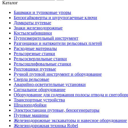
Каталог
Башмаки и тупиковые упоры
Бензогайковерты и шурупогаечные ключи
Домкраты путевые
Знаки железнодорожные
Костылезабивщики
Путеизмерительный инструмент
Разгонщики и натяжители рельсовых плетей
Расходные материалы
Рельсорезные станки
Рельсосверлильные станки
Рельсошлифовальные станки
Рихтовщики путевые
Ручной путевой инструмент и оборудование
Сверла рельсовые
Аварийно-осветительные установки
Сигнальное оборудование
Оборудование для содержания полосы отвода и снегобор
Транспортные устройства
Шпалоподбойки
Электростанции путевые, бензогенераторы
Путевые машины
Железнодорожные экскаваторы и навесное оборудование
Железнодорожная техника Robel