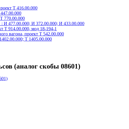
роект Т 416.00.000
447.00.000
Т 770.00.000
 И 477.00.000; И 372.00.000; И 433.00.000
 Т 914.00.000, мод 18-194-1
го вагона, проект Т 542.00.000
402.00.000; Т 1405.00.000
ьсов (аналог скобы 08601)