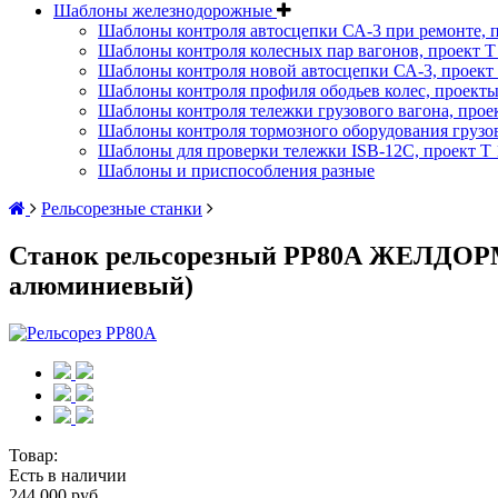
Шаблоны железнодорожные
Шаблоны контроля автосцепки СА-3 при ремонте, п
Шаблоны контроля колесных пар вагонов, проект Т 
Шаблоны контроля новой автосцепки СА-3, проект 
Шаблоны контроля профиля ободьев колес, проекты :
Шаблоны контроля тележки грузового вагона, проект
Шаблоны контроля тормозного оборудования грузово
Шаблоны для проверки тележки ISB-12C, проект Т 1
Шаблоны и приспособления разные
Рельсорезные станки
Станок рельсорезный РР80А ЖЕЛДОРМ
алюминиевый)
Товар:
Есть в наличии
244 000 руб.