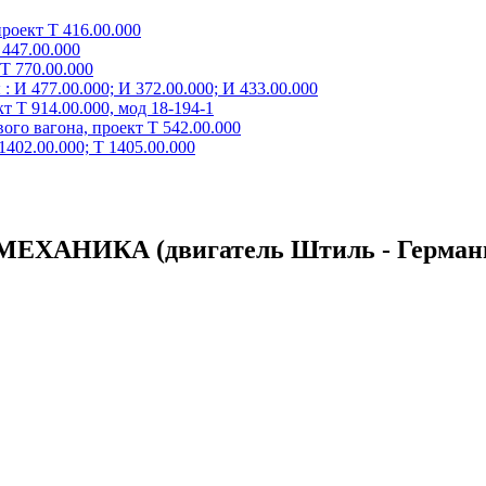
роект Т 416.00.000
447.00.000
Т 770.00.000
 И 477.00.000; И 372.00.000; И 433.00.000
 Т 914.00.000, мод 18-194-1
го вагона, проект Т 542.00.000
402.00.000; Т 1405.00.000
ЕХАНИКА (двигатель Штиль - Германия