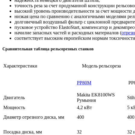
надежность немецкого двигателя Штиль;
точность реза за счет продуманной конструкции рельсово
высокий уровень производительности за счет мощности д
низкая цена по сравнению с аналогичными моделями рель
долговечный воздушный фильтр с циклонной предварите
пусковое устройство ElastoStart, компенсатор и декомпре
начилие запасных частей и расходных материалов (
отрез
соответствует высоким европейским нормам токсичности 
Сравнительная таблица рельсорезных станков
Характеристики
Модель рельсореза
РР80М
РР
Makita EK8100WS
Двигатель
Sti
Румыния
Мощность
4,2 кВт
5 к
Диаметр отрезного диска, мм
400
400
Посадка диска, мм
32
32 