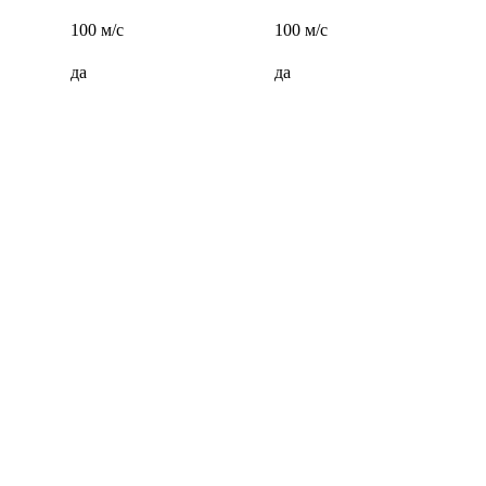
100 м/с
100 м/с
да
да