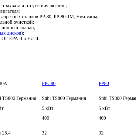
го захвата и отсутствия люфтов;
вигателя;
сорезных станков РР-80, РР-80-1М, Husqvarna;
льной очисткой;
ссионный клапан;
ных дисков
);
ОГ EPA II и EU II.
80А
РРС80
РР80
hl TS800 Германия
Stihl TS800 Германия
Stihl TS800 Герм
Вт
5 кВт
5 кВт
400
400
и 25,4
32
32