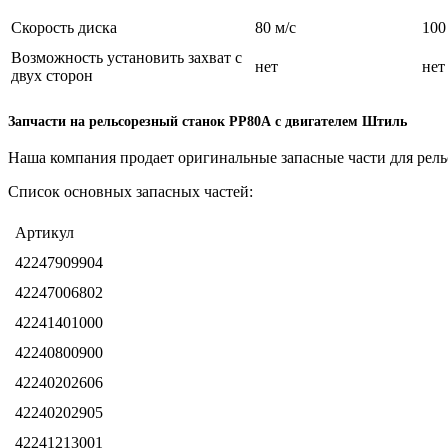
Скорость диска
80 м/с
100
Возможность установить захват с
нет
нет
двух сторон
Запчасти на рельсорезный станок РР80А с двигателем Штиль
Наша компания продает оригинальные запасные части для рельсо
Список основных запасных частей:
Артикул
42247909904
42247006802
42241401000
42240800900
42240202606
42240202905
42241213001