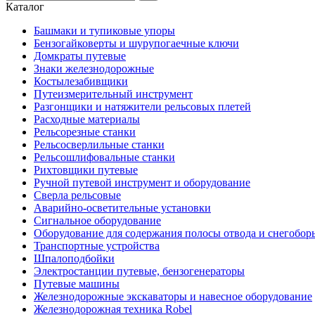
Каталог
Башмаки и тупиковые упоры
Бензогайковерты и шурупогаечные ключи
Домкраты путевые
Знаки железнодорожные
Костылезабивщики
Путеизмерительный инструмент
Разгонщики и натяжители рельсовых плетей
Расходные материалы
Рельсорезные станки
Рельсосверлильные станки
Рельсошлифовальные станки
Рихтовщики путевые
Ручной путевой инструмент и оборудование
Сверла рельсовые
Аварийно-осветительные установки
Сигнальное оборудование
Оборудование для содержания полосы отвода и снегобор
Транспортные устройства
Шпалоподбойки
Электростанции путевые, бензогенераторы
Путевые машины
Железнодорожные экскаваторы и навесное оборудование
Железнодорожная техника Robel