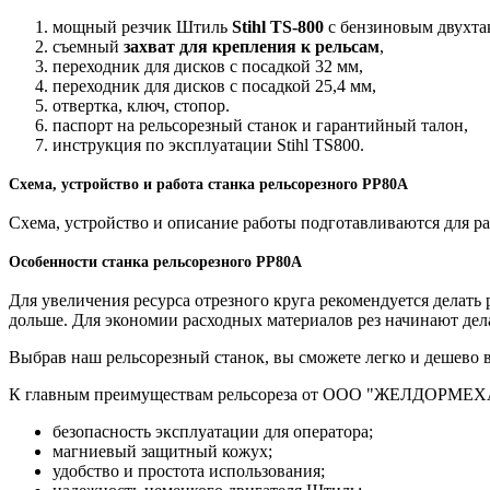
мощный резчик Штиль
Stihl TS-800
с бензиновым двухта
съемный
захват для крепления к рельсам
,
переходник для дисков с посадкой 32 мм,
переходник для дисков с посадкой 25,4 мм,
отвертка, ключ, стопор.
паспорт на рельсорезный станок и гарантийный талон,
инструкция по эксплуатации Stihl TS800.
Схема, устройство и работа станка рельсорезного РР80А
Схема, устройство и описание работы подготавливаются для р
Особенности станка рельсорезного РР80А
Для увеличения ресурса отрезного круга рекомендуется делать
дольше. Для экономии расходных материалов рез начинают дел
Выбрав наш рельсорезный станок, вы сможете легко и дешево в
К главным преимуществам рельcореза от ООО "ЖЕЛДОРМЕХ
безопасность эксплуатации для оператора;
магниевый защитный кожух;
удобство и простота использования;