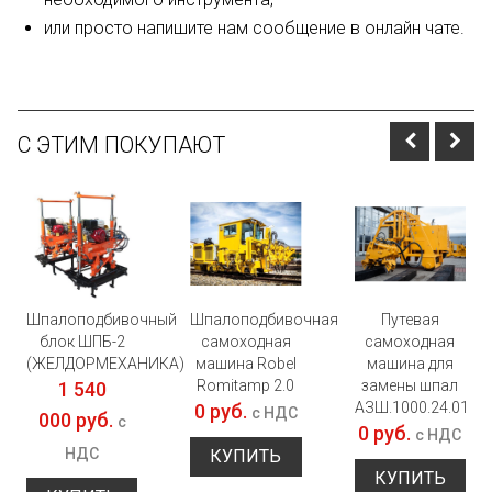
или просто напишите нам сообщение в онлайн чате.
С ЭТИМ ПОКУПАЮТ
Шпалоподбивочный
Шпалоподбивочная
Путевая
блок ШПБ-2
самоходная
самоходная
(ЖЕЛДОРМЕХАНИКА)
машина Robel
машина для
Romitamp 2.0
замены шпал
1 540
АЗШ.1000.24.01
0 руб.
с НДС
000 руб.
с
0 руб.
с НДС
НДС
КУПИТЬ
КУПИТЬ