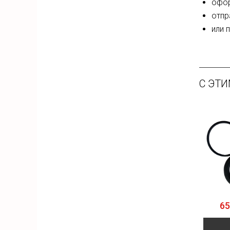
офор
отпр
или 
С ЭТ
65