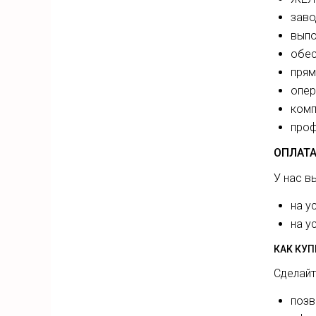
заво
выпо
обес
прям
опер
комп
проф
ОПЛАТА
У нас в
на у
на у
КАК КУ
Сделайт
позв