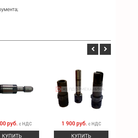
румента;
900 руб.
1 900 руб.
1 
с НДС
с НДС
КУПИТЬ
КУПИТЬ