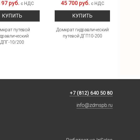
197 руб.
45 700 руб.
54 
с НДС
с НДС
КУПИТЬ
КУПИТЬ
мкрат путевой
Домкрат гидравлический
До
идравлический
путевой ДГП10-200
гидра
ДПГ-10/200
+7 (812) 640 50 80
info@zdmspb.ru