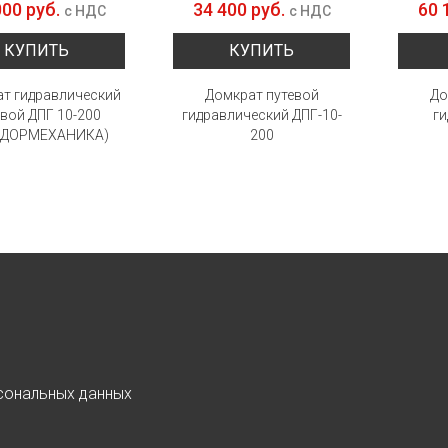
000 руб.
34 400 руб.
60 
с НДС
с НДС
КУПИТЬ
КУПИТЬ
т гидравлический
Домкрат путевой
До
евой ДПГ 10-200
гидравлический ДПГ-10-
г
ЛДОРМЕХАНИКА)
200
сональных данных