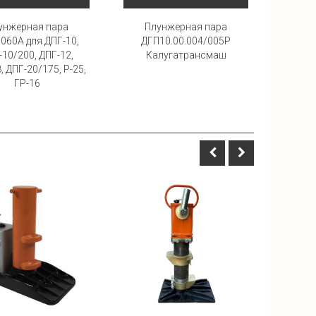
унжерная пара
Плунжерная пара
Пл
.060А для ДПГ-10,
ДГП10.00.004/005Р
-10/200, ДПГ-12,
Калугатрансмаш
ги
, ДПГ-20/175, Р-25,
ГР-16