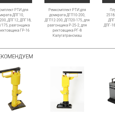
омплект РТИ для
Ремкомплект РТИ для
Пл
мкрата ДПГ10,
домкрата ДГП10-200,
2518
200, ДПГ12, ДПГ18,
ДГП12-200, ДГП20-175, для
ДПГ
/175, разгонщика
разгонщика Р-25-2, для
ДПГ-18
 рихтовщика ГР-16
рихтовщика РГ-8
Калугатрансмаш
ЕКОМЕНДУЕМ