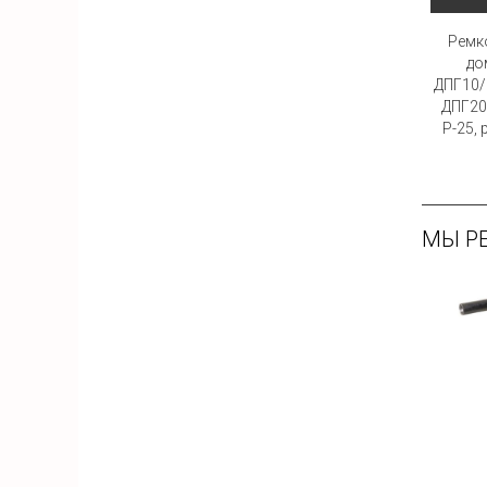
Ремк
до
ДПГ10/
ДПГ20
Р-25,
МЫ Р