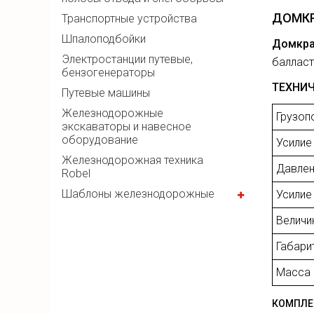
ДОМКР
Транспортные устройства
Шпалоподбойки
Домкра
Электростанции путевые,
балласт
бензогенераторы
ТЕХНИЧ
Путевые машины
Железнодорожные
Грузоп
экскаваторы и навесное
оборудование
Усилие
Железнодорожная техника
Давлен
Robel
Шаблоны железнодорожные
Усилие
Величи
Габари
Масса
КОМПЛЕ