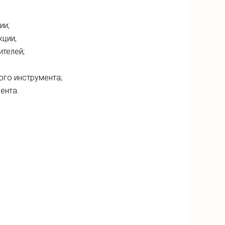
ии;
кции;
ителей;
ого инструмента;
ента.