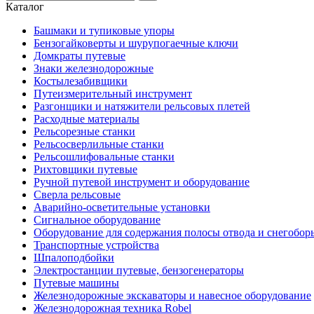
Каталог
Башмаки и тупиковые упоры
Бензогайковерты и шурупогаечные ключи
Домкраты путевые
Знаки железнодорожные
Костылезабивщики
Путеизмерительный инструмент
Разгонщики и натяжители рельсовых плетей
Расходные материалы
Рельсорезные станки
Рельсосверлильные станки
Рельсошлифовальные станки
Рихтовщики путевые
Ручной путевой инструмент и оборудование
Сверла рельсовые
Аварийно-осветительные установки
Сигнальное оборудование
Оборудование для содержания полосы отвода и снегобор
Транспортные устройства
Шпалоподбойки
Электростанции путевые, бензогенераторы
Путевые машины
Железнодорожные экскаваторы и навесное оборудование
Железнодорожная техника Robel