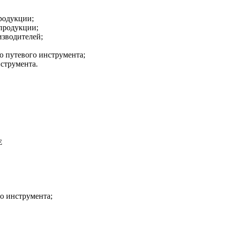
родукции;
 продукции;
изводителей;
о путевого инструмента;
струмента.
Е
о инструмента;