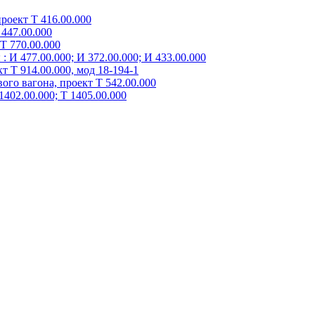
роект Т 416.00.000
447.00.000
Т 770.00.000
 И 477.00.000; И 372.00.000; И 433.00.000
 Т 914.00.000, мод 18-194-1
го вагона, проект Т 542.00.000
402.00.000; Т 1405.00.000