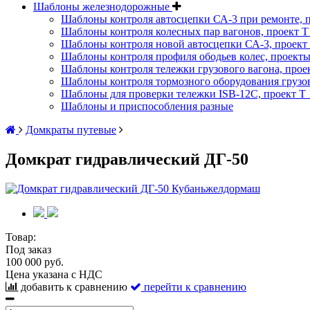
Шаблоны железнодорожные
Шаблоны контроля автосцепки СА-3 при ремонте, п
Шаблоны контроля колесных пар вагонов, проект Т 
Шаблоны контроля новой автосцепки СА-3, проект 
Шаблоны контроля профиля ободьев колес, проекты :
Шаблоны контроля тележки грузового вагона, проект
Шаблоны контроля тормозного оборудования грузово
Шаблоны для проверки тележки ISB-12C, проект Т 1
Шаблоны и приспособления разные
Домкраты путевые
Домкрат гидравлический ДГ-50
Товар:
Под заказ
100 000 руб.
Цена указана с НДС
добавить к сравнению
перейти к сравнению