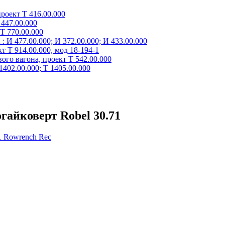
роект Т 416.00.000
447.00.000
Т 770.00.000
 И 477.00.000; И 372.00.000; И 433.00.000
 Т 914.00.000, мод 18-194-1
го вагона, проект Т 542.00.000
402.00.000; Т 1405.00.000
айковерт Robel 30.71