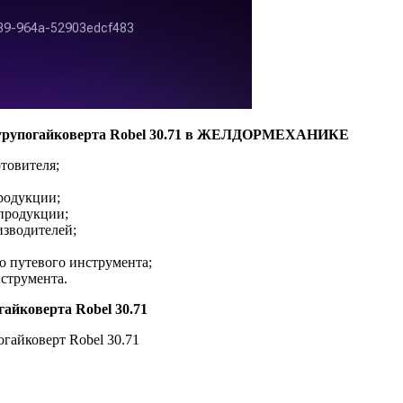
шурупогайковерта Robel 30.71 в ЖЕЛДОРМЕХАНИКЕ
овителя;
родукции;
 продукции;
изводителей;
о путевого инструмента;
струмента.
айковерта Robel 30.71
гайковерт Robel 30.71