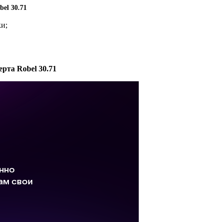
el 30.71
и;
рта Robel 30.71