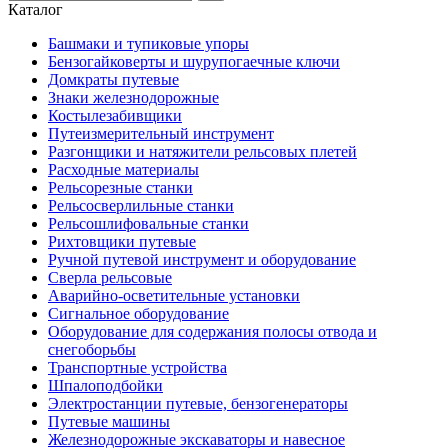
Каталог
Башмаки и тупиковые упоры
Бензогайковерты и шурупогаечные ключи
Домкраты путевые
Знаки железнодорожные
Костылезабивщики
Путеизмерительный инструмент
Разгонщики и натяжители рельсовых плетей
Расходные материалы
Рельсорезные станки
Рельсосверлильные станки
Рельсошлифовальные станки
Рихтовщики путевые
Ручной путевой инструмент и оборудование
Сверла рельсовые
Аварийно-осветительные установки
Сигнальное оборудование
Оборудование для содержания полосы отвода и
снегоборьбы
Транспортные устройства
Шпалоподбойки
Электростанции путевые, бензогенераторы
Путевые машины
Железнодорожные экскаваторы и навесное