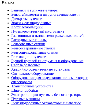
Каталог
Башмаки и тупиковые упоры
Бензогайковерты и шурупогаечные ключи
Домкраты путевые
Знаки железнодорожные
Костылезабивщики
Путеизмерительный инструмент
Разгонщики и натяжители рельсовых плетей
Расходные материалы
Рельсорезные станки
Рельсосверлильные станки
Рельсошлифовальные станки
Рихтовщики путевые
Ручной путевой инструмент и оборудование
Сверла рельсовые
Аварийно-осветительные установки
Сигнальное оборудование
Оборудование для содержания полосы отвода и
снегоборьбы
Транспортные устройства
Шпалоподбойки
Электростанции путевые, бензогенераторы
Путевые машины
Железнодорожные экскаваторы и навесное