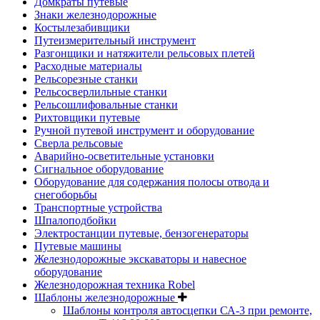
Домкраты путевые
Знаки железнодорожные
Костылезабивщики
Путеизмерительный инструмент
Разгонщики и натяжители рельсовых плетей
Расходные материалы
Рельсорезные станки
Рельсосверлильные станки
Рельсошлифовальные станки
Рихтовщики путевые
Ручной путевой инструмент и оборудование
Сверла рельсовые
Аварийно-осветительные установки
Сигнальное оборудование
Оборудование для содержания полосы отвода и
снегоборьбы
Транспортные устройства
Шпалоподбойки
Электростанции путевые, бензогенераторы
Путевые машины
Железнодорожные экскаваторы и навесное
оборудование
Железнодорожная техника Robel
Шаблоны железнодорожные
Шаблоны контроля автосцепки СА-3 при ремонте,