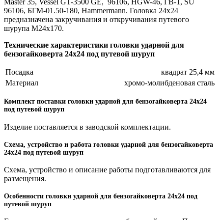
Master 35, Vessel GT-3500 GE,
96106, HGW-46, ГВ-1, SU
96106, БГМ-01.50-180, Hammermann
. Головка 24х24
предназначена закручивания и откручивания путевого
шурупа М24х170.
Технические характеристики головки ударной для
бензогайковерта 24х24 под путевой шуруп
Посадка
квадрат 25,4 мм
Материал
хромо-молибденовая сталь
Комплект поставки головки ударной для бензогайковерта 24х24
под путевой шуруп
Изделие поставляется в заводской комплектации.
Схема, устройство и работа головки ударной для бензогайковерта
24х24 под путевой шуруп
Схема, устройство и описание работы подготавливаются для
размещения.
Особенности головки ударной для бензогайковерта 24х24 под
путевой шуруп