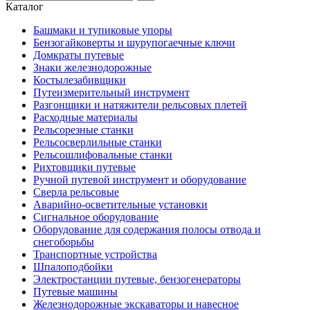
Каталог
Башмаки и тупиковые упоры
Бензогайковерты и шурупогаечные ключи
Домкраты путевые
Знаки железнодорожные
Костылезабивщики
Путеизмерительный инструмент
Разгонщики и натяжители рельсовых плетей
Расходные материалы
Рельсорезные станки
Рельсосверлильные станки
Рельсошлифовальные станки
Рихтовщики путевые
Ручной путевой инструмент и оборудование
Сверла рельсовые
Аварийно-осветительные установки
Сигнальное оборудование
Оборудование для содержания полосы отвода и
снегоборьбы
Транспортные устройства
Шпалоподбойки
Электростанции путевые, бензогенераторы
Путевые машины
Железнодорожные экскаваторы и навесное