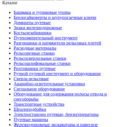
Каталог
Башмаки и тупиковые упоры
Бензогайковерты и шурупогаечные ключи
Домкраты путевые
Знаки железнодорожные
Костылезабивщики
Путеизмерительный инструмент
Разгонщики и натяжители рельсовых плетей
Расходные материалы
Рельсорезные станки
Рельсосверлильные станки
Рельсошлифовальные станки
Рихтовщики путевые
Ручной путевой инструмент и оборудование
Сверла рельсовые
Аварийно-осветительные установки
Сигнальное оборудование
Оборудование для содержания полосы отвода и
снегоборьбы
Транспортные устройства
Шпалоподбойки
Электростанции путевые, бензогенераторы
Путевые машины
Железнодорожные экскаваторы и навесное