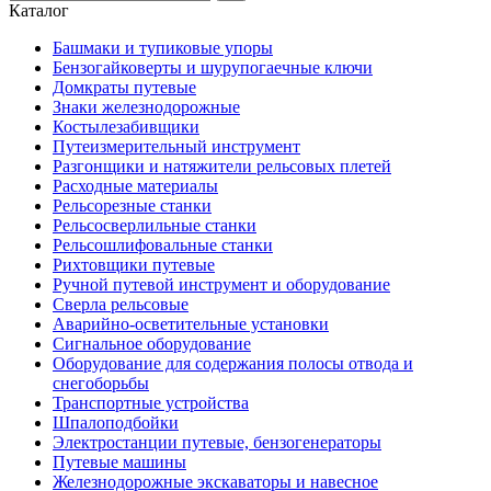
Каталог
Башмаки и тупиковые упоры
Бензогайковерты и шурупогаечные ключи
Домкраты путевые
Знаки железнодорожные
Костылезабивщики
Путеизмерительный инструмент
Разгонщики и натяжители рельсовых плетей
Расходные материалы
Рельсорезные станки
Рельсосверлильные станки
Рельсошлифовальные станки
Рихтовщики путевые
Ручной путевой инструмент и оборудование
Сверла рельсовые
Аварийно-осветительные установки
Сигнальное оборудование
Оборудование для содержания полосы отвода и
снегоборьбы
Транспортные устройства
Шпалоподбойки
Электростанции путевые, бензогенераторы
Путевые машины
Железнодорожные экскаваторы и навесное