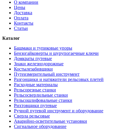
О компании
Цены
Доставка
Оплата
Контакты
Статьи
Каталог
Башмаки и тупиковые упоры
Бензогайковерты и шурупогаечные ключи
Домкраты путевые
Знаки железнодорожные
Костылезабивщики
Путеизмерительный инструмент
Разгонщики и натяжители рельсовых плетей
Расходные материалы
Рельсорезные станки
Рельсосверлильные станки
Рельсошлифовальные станки
Рихтовщики путевые
Ручной путевой инструмент и оборудование
Сверла рельсовые
Аварийно-осветительные установки
Сигнальное оборудование