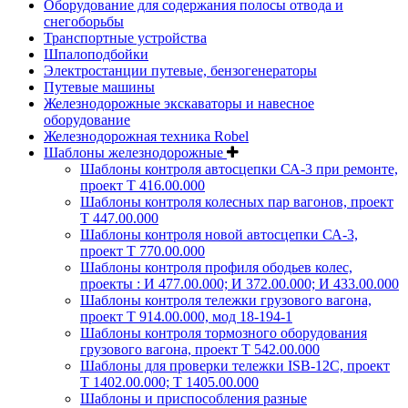
Оборудование для содержания полосы отвода и
снегоборьбы
Транспортные устройства
Шпалоподбойки
Электростанции путевые, бензогенераторы
Путевые машины
Железнодорожные экскаваторы и навесное
оборудование
Железнодорожная техника Robel
Шаблоны железнодорожные
Шаблоны контроля автосцепки СА-3 при ремонте,
проект Т 416.00.000
Шаблоны контроля колесных пар вагонов, проект
Т 447.00.000
Шаблоны контроля новой автосцепки СА-3,
проект Т 770.00.000
Шаблоны контроля профиля ободьев колес,
проекты : И 477.00.000; И 372.00.000; И 433.00.000
Шаблоны контроля тележки грузового вагона,
проект Т 914.00.000, мод 18-194-1
Шаблоны контроля тормозного оборудования
грузового вагона, проект Т 542.00.000
Шаблоны для проверки тележки ISB-12C, проект
Т 1402.00.000; Т 1405.00.000
Шаблоны и приспособления разные