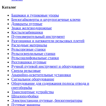
Каталог
Башмаки и тупиковые упоры
Бензогайковерты и шурупогаечные ключи
Домкраты путевые
Знаки железнодорожные
Костылезабивщики
Путеизмерительный инструмент
Разгонщики и натяжители рельсовых плетей
Расходные материалы
Рельсорезные станки
Рельсосверлильные станки
Рельсошлифовальные станки
Рихтовщики путевые
Ручной путевой инструмент и оборудование
Сверла рельсовые
Аварийно-осветительные установки
Сигнальное оборудование
Оборудование для содержания полосы отвода и
снегоборьбы
Транспортные устройства
Шпалоподбойки
Электростанции путевые, бензогенераторы
Путевые машины