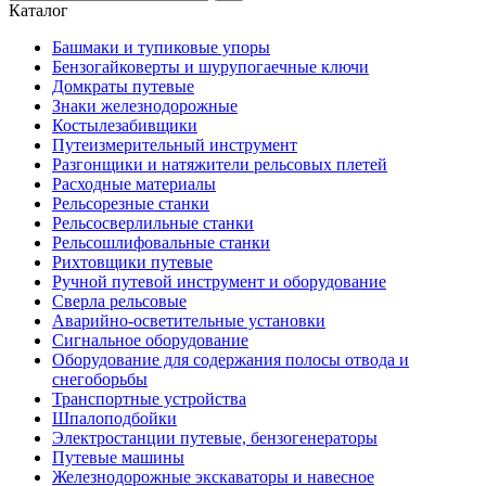
Каталог
Башмаки и тупиковые упоры
Бензогайковерты и шурупогаечные ключи
Домкраты путевые
Знаки железнодорожные
Костылезабивщики
Путеизмерительный инструмент
Разгонщики и натяжители рельсовых плетей
Расходные материалы
Рельсорезные станки
Рельсосверлильные станки
Рельсошлифовальные станки
Рихтовщики путевые
Ручной путевой инструмент и оборудование
Сверла рельсовые
Аварийно-осветительные установки
Сигнальное оборудование
Оборудование для содержания полосы отвода и
снегоборьбы
Транспортные устройства
Шпалоподбойки
Электростанции путевые, бензогенераторы
Путевые машины
Железнодорожные экскаваторы и навесное