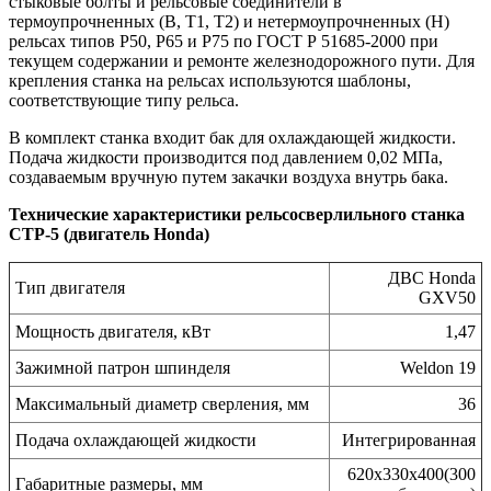
стыковые болты и рельсовые соединители в
термоупрочненных (В, Т1, Т2) и нетермоупрочненных (Н)
рельсах типов Р50, Р65 и Р75 по ГОСТ Р 51685-2000 при
текущем содержании и ремонте железнодорожного пути. Для
крепления станка на рельсах используются шаблоны,
соответствующие типу рельса.
В комплект станка входит бак для охлаждающей жидкости.
Подача жидкости производится под давлением 0,02 МПа,
создаваемым вручную путем закачки воздуха внутрь бака.
Технические характеристики рельсосверлильного станка
СТР-5 (двигатель Honda)
ДВС Honda
Тип двигателя
GXV50
Мощность двигателя, кВт
1,47
Зажимной патрон шпинделя
Weldon 19
Максимальный диаметр сверления, мм
36
Подача охлаждающей жидкости
Интегрированная
620х330х400(300
Габаритные размеры, мм