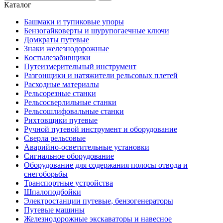
Каталог
Башмаки и тупиковые упоры
Бензогайковерты и шурупогаечные ключи
Домкраты путевые
Знаки железнодорожные
Костылезабивщики
Путеизмерительный инструмент
Разгонщики и натяжители рельсовых плетей
Расходные материалы
Рельсорезные станки
Рельсосверлильные станки
Рельсошлифовальные станки
Рихтовщики путевые
Ручной путевой инструмент и оборудование
Сверла рельсовые
Аварийно-осветительные установки
Сигнальное оборудование
Оборудование для содержания полосы отвода и
снегоборьбы
Транспортные устройства
Шпалоподбойки
Электростанции путевые, бензогенераторы
Путевые машины
Железнодорожные экскаваторы и навесное