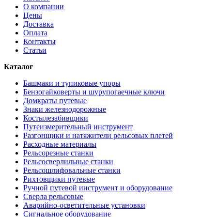
О компании
Цены
Доставка
Оплата
Контакты
Статьи
Каталог
Башмаки и тупиковые упоры
Бензогайковерты и шурупогаечные ключи
Домкраты путевые
Знаки железнодорожные
Костылезабивщики
Путеизмерительный инструмент
Разгонщики и натяжители рельсовых плетей
Расходные материалы
Рельсорезные станки
Рельсосверлильные станки
Рельсошлифовальные станки
Рихтовщики путевые
Ручной путевой инструмент и оборудование
Сверла рельсовые
Аварийно-осветительные установки
Сигнальное оборудование