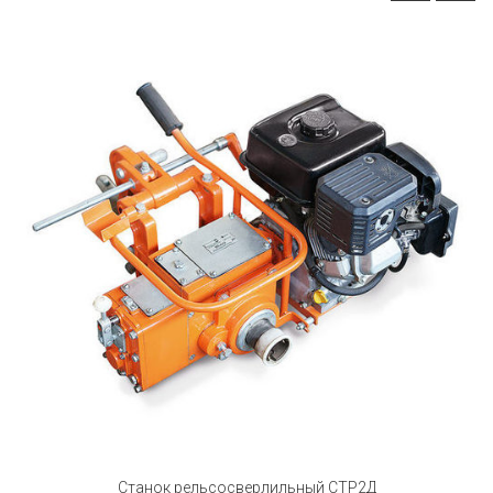
Станок рельсосверлильный СТР2Д