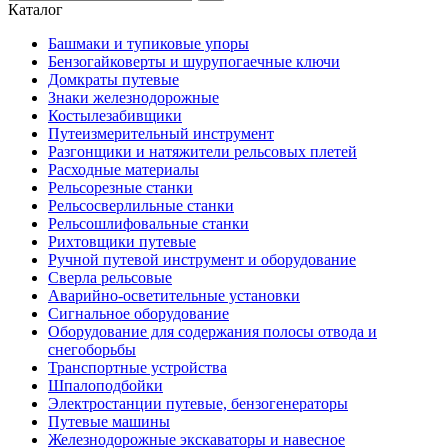
Каталог
Башмаки и тупиковые упоры
Бензогайковерты и шурупогаечные ключи
Домкраты путевые
Знаки железнодорожные
Костылезабивщики
Путеизмерительный инструмент
Разгонщики и натяжители рельсовых плетей
Расходные материалы
Рельсорезные станки
Рельсосверлильные станки
Рельсошлифовальные станки
Рихтовщики путевые
Ручной путевой инструмент и оборудование
Сверла рельсовые
Аварийно-осветительные установки
Сигнальное оборудование
Оборудование для содержания полосы отвода и
снегоборьбы
Транспортные устройства
Шпалоподбойки
Электростанции путевые, бензогенераторы
Путевые машины
Железнодорожные экскаваторы и навесное