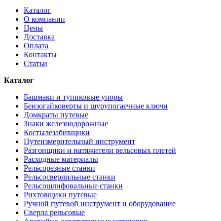
Каталог
О компании
Цены
Доставка
Оплата
Контакты
Статьи
Каталог
Башмаки и тупиковые упоры
Бензогайковерты и шурупогаечные ключи
Домкраты путевые
Знаки железнодорожные
Костылезабивщики
Путеизмерительный инструмент
Разгонщики и натяжители рельсовых плетей
Расходные материалы
Рельсорезные станки
Рельсосверлильные станки
Рельсошлифовальные станки
Рихтовщики путевые
Ручной путевой инструмент и оборудование
Сверла рельсовые