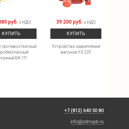
880 руб.
39 200 руб.
12 
с НДС
с НДС
КУПИТЬ
КУПИТЬ
 противооткатный
Устройство закрепления
Стел
кробезопасный
вагонов УЗ-220
тор
атунный БК-1Л
ЖЕЛДО
+7 (812) 640 50 80
info@zdmspb.ru