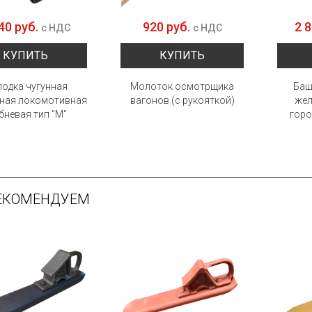
40 руб.
920 руб.
2 
с НДС
с НДС
КУПИТЬ
КУПИТЬ
одка чугунная
Молоток осмотрщика
Баш
ная локомотивная
вагонов (с рукояткой)
же
бневая тип "М"
горо
ЕКОМЕНДУЕМ