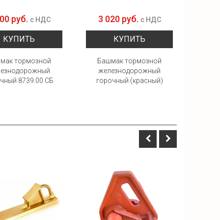
800 руб.
3 020 руб.
10 
с НДС
с НДС
КУПИТЬ
КУПИТЬ
мак тормозной
Башмак тормозной
Башма
лезнодорожный
железнодорожный
ис
чный 8739.00 СБ
горочный (красный)
л