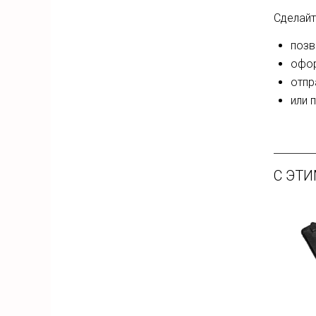
Сделайт
позв
офор
отпр
или 
С ЭТ