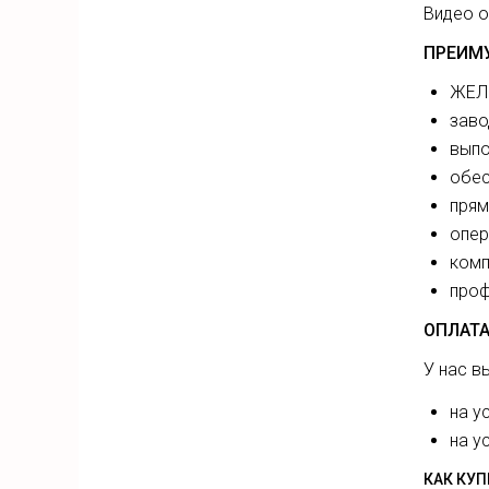
Видео о
ПРЕИМ
ЖЕЛД
заво
выпо
обес
прям
опер
комп
проф
ОПЛАТА
У нас в
на у
на у
КАК КУ