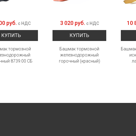
00 руб.
3 020 руб.
10 
с НДС
с НДС
КУПИТЬ
КУПИТЬ
мак тормозной
Башмак тормозной
Башмак
езнодорожный
железнодорожный
ис
чный 8739.00 СБ
горочный (красный)
л