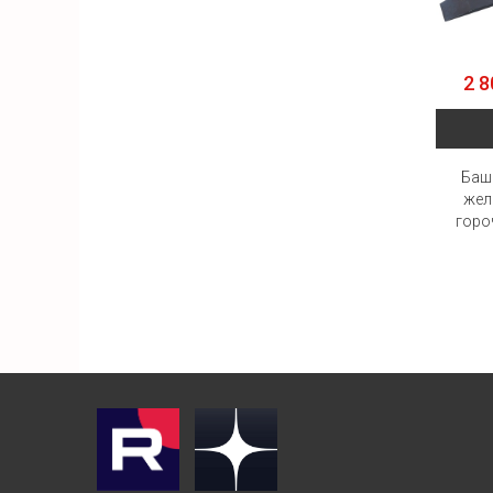
2 8
Баш
жел
горо