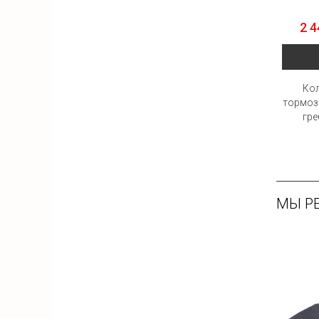
2 4
Кол
тормоз
гре
МЫ Р