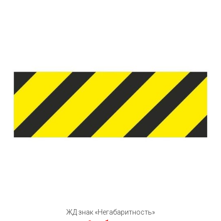
ЖД знак «Негабаритность»