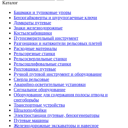
Каталог
Башмаки и тупиковые упоры
Бензогайковерты и шурупогаечные ключи
Домкраты путевые
Знаки железнодорожные
Костылезабивщики
Путеизмерительный инструмент
Разгонщики и натяжители рельсовых плетей
Расходные материалы
Рельсорезные станки
Рельсосверлильные станки
Рельсошлифовальные станки
Рихтовщики путевые
Ручной путевой инструмент и оборудование
Сверла рельсовые
Аварийно-осветительные установки
Сигнальное оборудование
Оборудование для содержания полосы отвода и
снегоборьбы
Транспортные устройства
Шпалоподбойки
Электростанции путевые, бензогенераторы
Путевые машины
Железнодорожные экскаваторы и навесное