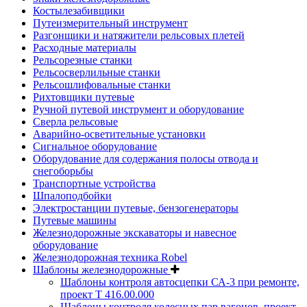
Костылезабивщики
Путеизмерительный инструмент
Разгонщики и натяжители рельсовых плетей
Расходные материалы
Рельсорезные станки
Рельсосверлильные станки
Рельсошлифовальные станки
Рихтовщики путевые
Ручной путевой инструмент и оборудование
Сверла рельсовые
Аварийно-осветительные установки
Сигнальное оборудование
Оборудование для содержания полосы отвода и
снегоборьбы
Транспортные устройства
Шпалоподбойки
Электростанции путевые, бензогенераторы
Путевые машины
Железнодорожные экскаваторы и навесное
оборудование
Железнодорожная техника Robel
Шаблоны железнодорожные
Шаблоны контроля автосцепки СА-3 при ремонте,
проект Т 416.00.000
Шаблоны контроля колесных пар вагонов, проект