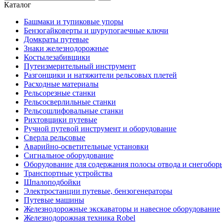
Каталог
Башмаки и тупиковые упоры
Бензогайковерты и шурупогаечные ключи
Домкраты путевые
Знаки железнодорожные
Костылезабивщики
Путеизмерительный инструмент
Разгонщики и натяжители рельсовых плетей
Расходные материалы
Рельсорезные станки
Рельсосверлильные станки
Рельсошлифовальные станки
Рихтовщики путевые
Ручной путевой инструмент и оборудование
Сверла рельсовые
Аварийно-осветительные установки
Сигнальное оборудование
Оборудование для содержания полосы отвода и снегобор
Транспортные устройства
Шпалоподбойки
Электростанции путевые, бензогенераторы
Путевые машины
Железнодорожные экскаваторы и навесное оборудование
Железнодорожная техника Robel