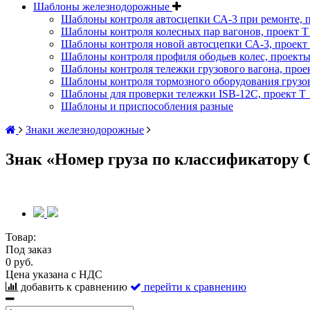
Шаблоны железнодорожные
Шаблоны контроля автосцепки СА-3 при ремонте, п
Шаблоны контроля колесных пар вагонов, проект Т 
Шаблоны контроля новой автосцепки СА-3, проект 
Шаблоны контроля профиля ободьев колес, проекты :
Шаблоны контроля тележки грузового вагона, проект
Шаблоны контроля тормозного оборудования грузово
Шаблоны для проверки тележки ISB-12C, проект Т 1
Шаблоны и приспособления разные
Знаки железнодорожные
Знак «Номер груза по классификатору
Товар:
Под заказ
0 руб.
Цена указана с НДС
добавить к сравнению
перейти к сравнению