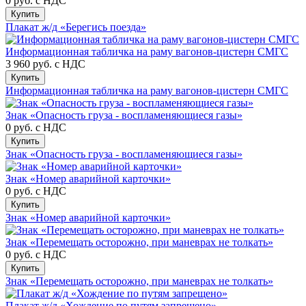
0 руб.
с НДС
Купить
Плакат ж/д «Берегись поезда»
Информационная табличка на раму вагонов-цистерн СМГС
3 960 руб.
с НДС
Купить
Информационная табличка на раму вагонов-цистерн СМГС
Знак «Опасность груза - воспламеняющиеся газы»
0 руб.
с НДС
Купить
Знак «Опасность груза - воспламеняющиеся газы»
Знак «Номер аварийной карточки»
0 руб.
с НДС
Купить
Знак «Номер аварийной карточки»
Знак «Перемещать осторожно, при маневрах не толкать»
0 руб.
с НДС
Купить
Знак «Перемещать осторожно, при маневрах не толкать»
Плакат ж/д «Хождение по путям запрещено»