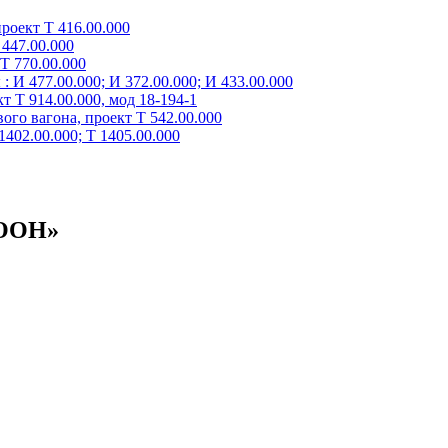
роект Т 416.00.000
447.00.000
Т 770.00.000
 И 477.00.000; И 372.00.000; И 433.00.000
 Т 914.00.000, мод 18-194-1
го вагона, проект Т 542.00.000
402.00.000; Т 1405.00.000
 ООН»