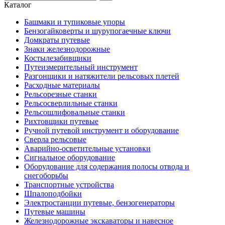
Каталог
Башмаки и тупиковые упоры
Бензогайковерты и шурупогаечные ключи
Домкраты путевые
Знаки железнодорожные
Костылезабивщики
Путеизмерительный инструмент
Разгонщики и натяжители рельсовых плетей
Расходные материалы
Рельсорезные станки
Рельсосверлильные станки
Рельсошлифовальные станки
Рихтовщики путевые
Ручной путевой инструмент и оборудование
Сверла рельсовые
Аварийно-осветительные установки
Сигнальное оборудование
Оборудование для содержания полосы отвода и
снегоборьбы
Транспортные устройства
Шпалоподбойки
Электростанции путевые, бензогенераторы
Путевые машины
Железнодорожные экскаваторы и навесное