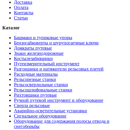
Доставка
Оплата
Контакты
Статьи
Каталог
Башмаки и тупиковые упоры
Бензогайковерты и шурупогаечные ключи
Домкраты путевые
Знаки железнодорожные
Костылезабивщики
Путеизмерительный инструмент
Разгонщики и натяжители рельсовых плетей
Расходные материалы
Рельсорезные станки
Рельсосверлильные станки
Рельсошлифовальные станки
Рихтовщики путевые
Ручной путевой инструмент и оборудование
Сверла рельсовые
Аварийно-осветительные установки
Сигнальное оборудование
Оборудование для содержания полосы отвода и
снегоборьбы