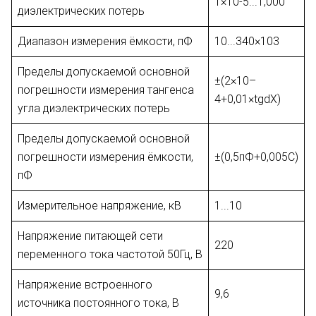
1×10-5...1,000
диэлектрических потерь
Диапазон измерения ёмкости, пФ
10...340×103
Пределы допускаемой основной
±(2×10–
погрешности измерения тангенса
4+0,01×tgdХ)
угла диэлектрических потерь
Пределы допускаемой основной
погрешности измерения ёмкости,
±(0,5пФ+0,005C)
пФ
Измерительное напряжение, кВ
1...10
Напряжение питающей сети
220
переменного тока частотой 50Гц, В
Напряжение встроенного
9,6
источника постоянного тока, В