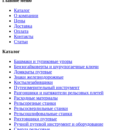
Главное меню
Каталог
О компании
Цены
Доставка
Оплата
Контакты
Статьи
Каталог
Башмаки и тупиковые упоры
Бензогайковерты и шурупогаечные ключи
Домкраты путевые
Знаки железнодорожные
Костылезабивщики
Путеизмерительный инструмент
Разгонщики и натяжители рельсовых плетей
Расходные материалы
Рельсорезные станки
Рельсосверлильные станки
Рельсошлифовальные станки
Рихтовщики путевые
Ручной путевой инструмент и оборудование
Сверла рельсовые