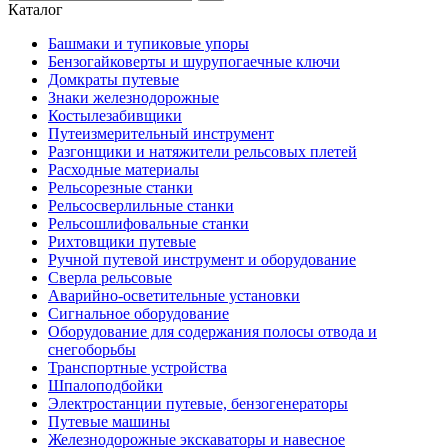
Каталог
Башмаки и тупиковые упоры
Бензогайковерты и шурупогаечные ключи
Домкраты путевые
Знаки железнодорожные
Костылезабивщики
Путеизмерительный инструмент
Разгонщики и натяжители рельсовых плетей
Расходные материалы
Рельсорезные станки
Рельсосверлильные станки
Рельсошлифовальные станки
Рихтовщики путевые
Ручной путевой инструмент и оборудование
Сверла рельсовые
Аварийно-осветительные установки
Сигнальное оборудование
Оборудование для содержания полосы отвода и
снегоборьбы
Транспортные устройства
Шпалоподбойки
Электростанции путевые, бензогенераторы
Путевые машины
Железнодорожные экскаваторы и навесное