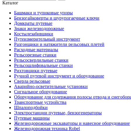
Каталог
Башмаки и тупиковые упоры
Бензогайковерты и шурупогаечные ключи
Домкраты путевые
Знаки железнодорожные
Костылезабивщики
Путеизмерительный инструмент
Разгонщики и натяжители рельсовых плетей
Расходные материалы
Рельсорезные станки
Рельсосверлильные станки
Рельсошлифовальные станки
Рихтовщики путевые
Ручной путевой инструмент и оборудование
Сверла рельсовые
Аварийно-осветительные установки
Сигнальное оборудование
Оборудование для содержания полосы отвода и снегобор
Транспортные устройства
Шпалоподбойки
Электростанции путевые, бензогенераторы
Путевые машины
Железнодорожные экскаваторы и навесное оборудование
Железнодорожная техника Robel