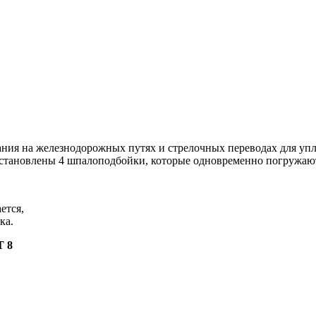
ания на железнодорожных путях и стрелочных переводах для уп
 установлены 4 шпалоподбойки, которые одновременно погружают
ется,
ка.
T 8