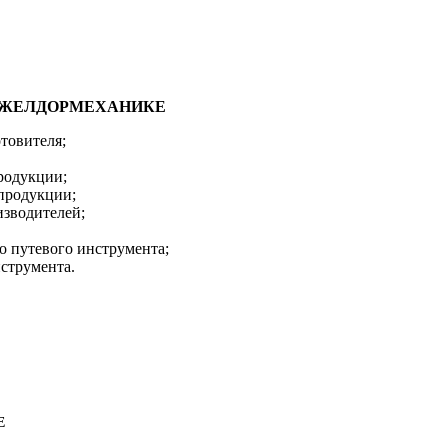
 8 в ЖЕЛДОРМЕХАНИКЕ
овителя;
родукции;
 продукции;
изводителей;
о путевого инструмента;
струмента.
Е