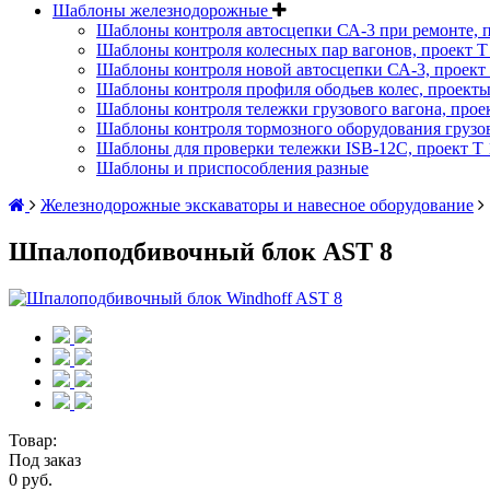
Шаблоны железнодорожные
Шаблоны контроля автосцепки СА-3 при ремонте, п
Шаблоны контроля колесных пар вагонов, проект Т 
Шаблоны контроля новой автосцепки СА-3, проект 
Шаблоны контроля профиля ободьев колес, проекты :
Шаблоны контроля тележки грузового вагона, проект
Шаблоны контроля тормозного оборудования грузово
Шаблоны для проверки тележки ISB-12C, проект Т 1
Шаблоны и приспособления разные
Железнодорожные экскаваторы и навесное оборудование
Шпалоподбивочный блок AST 8
Товар:
Под заказ
0 руб.