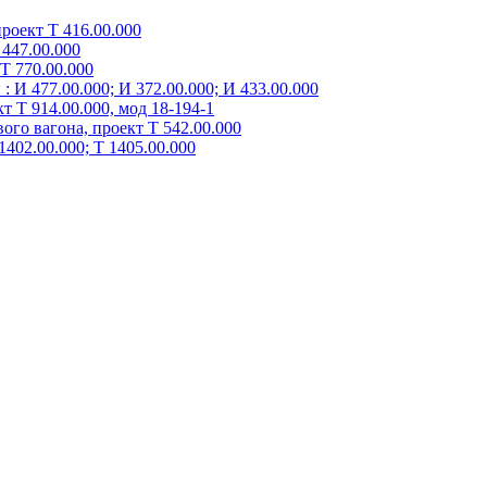
роект Т 416.00.000
447.00.000
Т 770.00.000
 И 477.00.000; И 372.00.000; И 433.00.000
 Т 914.00.000, мод 18-194-1
го вагона, проект Т 542.00.000
402.00.000; Т 1405.00.000