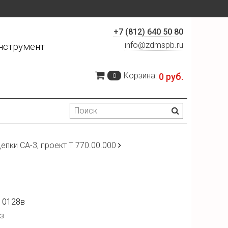
+7 (812) 640 50 80
info@zdmspb.ru
нструмент
Корзина:
0 руб.
0
пки СА-3, проект Т 770.00.000
10128в
з