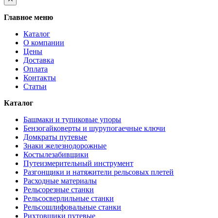
Главное меню
Каталог
О компании
Цены
Доставка
Оплата
Контакты
Статьи
Каталог
Башмаки и тупиковые упоры
Бензогайковерты и шурупогаечные ключи
Домкраты путевые
Знаки железнодорожные
Костылезабивщики
Путеизмерительный инструмент
Разгонщики и натяжители рельсовых плетей
Расходные материалы
Рельсорезные станки
Рельсосверлильные станки
Рельсошлифовальные станки
Рихтовщики путевые