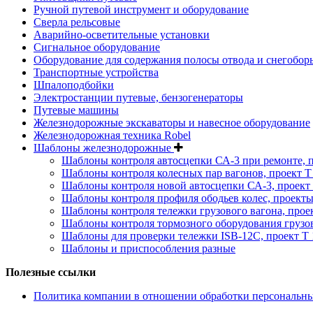
Ручной путевой инструмент и оборудование
Сверла рельсовые
Аварийно-осветительные установки
Сигнальное оборудование
Оборудование для содержания полосы отвода и снегобор
Транспортные устройства
Шпалоподбойки
Электростанции путевые, бензогенераторы
Путевые машины
Железнодорожные экскаваторы и навесное оборудование
Железнодорожная техника Robel
Шаблоны железнодорожные
Шаблоны контроля автосцепки СА-3 при ремонте, п
Шаблоны контроля колесных пар вагонов, проект Т 
Шаблоны контроля новой автосцепки СА-3, проект 
Шаблоны контроля профиля ободьев колес, проекты :
Шаблоны контроля тележки грузового вагона, проект
Шаблоны контроля тормозного оборудования грузово
Шаблоны для проверки тележки ISB-12C, проект Т 1
Шаблоны и приспособления разные
Полезные ссылки
Политика компании в отношении обработки персональн