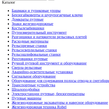
Каталог
Башмаки и тупиковые упоры
Бензогайковерты и шурупогаечные ключи
Домкраты путевые
Знаки железнодорожные
Костылезабивщики
Путеизмерительный инструмент
Разгонщики и натяжители рельсовых плетей
Расходные материалы
Рельсорезные станки
Рельсосверлильные станки
Рельсошлифовальные станки
Рихтовщики путевые
Ручной путевой инструмент и оборудование
Сверла рельсовые
Аварийно-осветительные установки
Сигнальное оборудование
Оборудование для содержания полосы отвода и снегобор
Транспортные устройства
Шпалоподбойки
Электростанции путевые, бензогенераторы
Путевые машины
Железнодорожные экскаваторы и навесное оборудование
Железнодорожная техника Robel