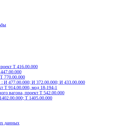
ьбы
роект Т 416.00.000
447.00.000
Т 770.00.000
 И 477.00.000; И 372.00.000; И 433.00.000
 Т 914.00.000, мод 18-194-1
го вагона, проект Т 542.00.000
402.00.000; Т 1405.00.000
ых данных