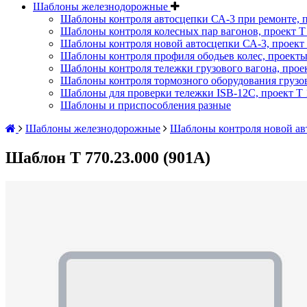
Шаблоны железнодорожные
Шаблоны контроля автосцепки СА-3 при ремонте, п
Шаблоны контроля колесных пар вагонов, проект Т 
Шаблоны контроля новой автосцепки СА-3, проект 
Шаблоны контроля профиля ободьев колес, проекты :
Шаблоны контроля тележки грузового вагона, проект
Шаблоны контроля тормозного оборудования грузово
Шаблоны для проверки тележки ISB-12C, проект Т 1
Шаблоны и приспособления разные
Шаблоны железнодорожные
Шаблоны контроля новой авт
Шаблон Т 770.23.000 (901А)