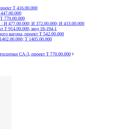
роект Т 416.00.000
447.00.000
Т 770.00.000
 И 477.00.000; И 372.00.000; И 433.00.000
 Т 914.00.000, мод 18-194-1
го вагона, проект Т 542.00.000
402.00.000; Т 1405.00.000
осцепки СА-3, проект Т 770.00.000