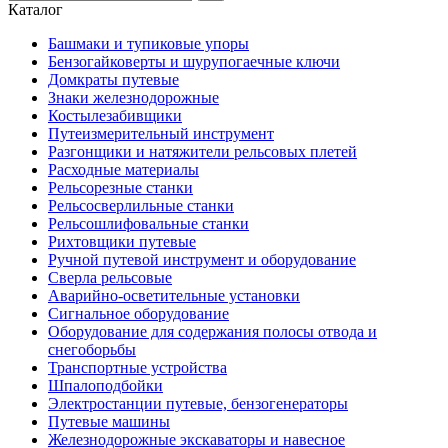
Каталог
Башмаки и тупиковые упоры
Бензогайковерты и шурупогаечные ключи
Домкраты путевые
Знаки железнодорожные
Костылезабивщики
Путеизмерительный инструмент
Разгонщики и натяжители рельсовых плетей
Расходные материалы
Рельсорезные станки
Рельсосверлильные станки
Рельсошлифовальные станки
Рихтовщики путевые
Ручной путевой инструмент и оборудование
Сверла рельсовые
Аварийно-осветительные установки
Сигнальное оборудование
Оборудование для содержания полосы отвода и
снегоборьбы
Транспортные устройства
Шпалоподбойки
Электростанции путевые, бензогенераторы
Путевые машины
Железнодорожные экскаваторы и навесное