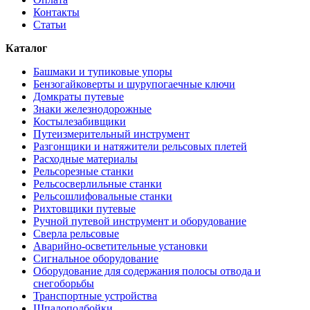
Контакты
Статьи
Каталог
Башмаки и тупиковые упоры
Бензогайковерты и шурупогаечные ключи
Домкраты путевые
Знаки железнодорожные
Костылезабивщики
Путеизмерительный инструмент
Разгонщики и натяжители рельсовых плетей
Расходные материалы
Рельсорезные станки
Рельсосверлильные станки
Рельсошлифовальные станки
Рихтовщики путевые
Ручной путевой инструмент и оборудование
Сверла рельсовые
Аварийно-осветительные установки
Сигнальное оборудование
Оборудование для содержания полосы отвода и
снегоборьбы
Транспортные устройства
Шпалоподбойки