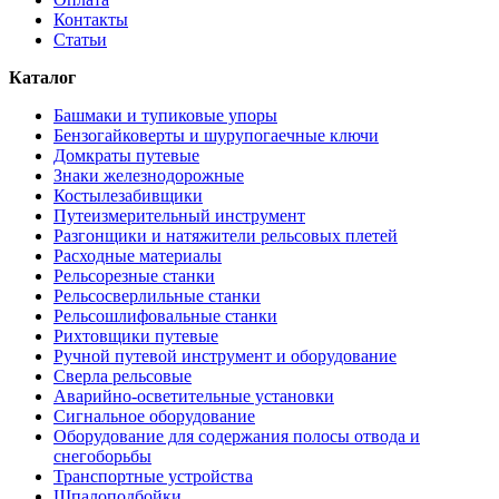
Контакты
Статьи
Каталог
Башмаки и тупиковые упоры
Бензогайковерты и шурупогаечные ключи
Домкраты путевые
Знаки железнодорожные
Костылезабивщики
Путеизмерительный инструмент
Разгонщики и натяжители рельсовых плетей
Расходные материалы
Рельсорезные станки
Рельсосверлильные станки
Рельсошлифовальные станки
Рихтовщики путевые
Ручной путевой инструмент и оборудование
Сверла рельсовые
Аварийно-осветительные установки
Сигнальное оборудование
Оборудование для содержания полосы отвода и
снегоборьбы
Транспортные устройства
Шпалоподбойки