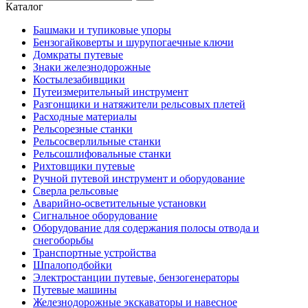
Каталог
Башмаки и тупиковые упоры
Бензогайковерты и шурупогаечные ключи
Домкраты путевые
Знаки железнодорожные
Костылезабивщики
Путеизмерительный инструмент
Разгонщики и натяжители рельсовых плетей
Расходные материалы
Рельсорезные станки
Рельсосверлильные станки
Рельсошлифовальные станки
Рихтовщики путевые
Ручной путевой инструмент и оборудование
Сверла рельсовые
Аварийно-осветительные установки
Сигнальное оборудование
Оборудование для содержания полосы отвода и
снегоборьбы
Транспортные устройства
Шпалоподбойки
Электростанции путевые, бензогенераторы
Путевые машины
Железнодорожные экскаваторы и навесное