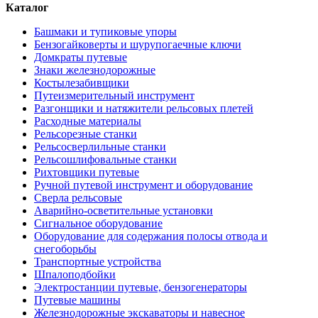
Каталог
Башмаки и тупиковые упоры
Бензогайковерты и шурупогаечные ключи
Домкраты путевые
Знаки железнодорожные
Костылезабивщики
Путеизмерительный инструмент
Разгонщики и натяжители рельсовых плетей
Расходные материалы
Рельсорезные станки
Рельсосверлильные станки
Рельсошлифовальные станки
Рихтовщики путевые
Ручной путевой инструмент и оборудование
Сверла рельсовые
Аварийно-осветительные установки
Сигнальное оборудование
Оборудование для содержания полосы отвода и
снегоборьбы
Транспортные устройства
Шпалоподбойки
Электростанции путевые, бензогенераторы
Путевые машины
Железнодорожные экскаваторы и навесное