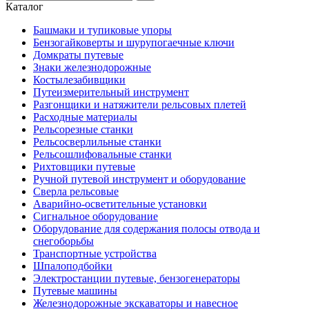
Каталог
Башмаки и тупиковые упоры
Бензогайковерты и шурупогаечные ключи
Домкраты путевые
Знаки железнодорожные
Костылезабивщики
Путеизмерительный инструмент
Разгонщики и натяжители рельсовых плетей
Расходные материалы
Рельсорезные станки
Рельсосверлильные станки
Рельсошлифовальные станки
Рихтовщики путевые
Ручной путевой инструмент и оборудование
Сверла рельсовые
Аварийно-осветительные установки
Сигнальное оборудование
Оборудование для содержания полосы отвода и
снегоборьбы
Транспортные устройства
Шпалоподбойки
Электростанции путевые, бензогенераторы
Путевые машины
Железнодорожные экскаваторы и навесное