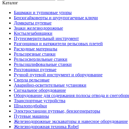
Каталог
Башмаки и тупиковые упоры
Бензогайковерты и шурупогаечные ключи
Домкраты путевые
Знаки железнодорожные
Костылезабивщики
Путеизмерительный инструмент
Разгонщики и натяжители рельсовых плетей
Расходные материалы
Рельсорезные станки
Рельсосверлильные станки
Рельсошлифовальные станки
Рихтовщики путевые
Ручной путевой инструмент и оборудование
Сверла рельсовые
Аварийно-осветительные установки
Сигнальное оборудование
Оборудование для содержания полосы отвода и снегобор
Транспортные устройства
Шпалоподбойки
Электростанции путевые, бензогенераторы
Путевые машины
Железнодорожные экскаваторы и навесное оборудование
Железнодорожная техника Robel