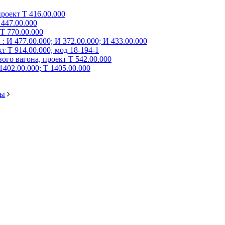
роект Т 416.00.000
447.00.000
Т 770.00.000
 И 477.00.000; И 372.00.000; И 433.00.000
 Т 914.00.000, мод 18-194-1
го вагона, проект Т 542.00.000
402.00.000; Т 1405.00.000
бы