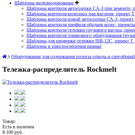
Шаблоны железнодорожные
Шаблоны контроля автосцепки СА-3 при ремонте, п
Шаблоны контроля колесных пар вагонов, проект Т 
Шаблоны контроля новой автосцепки СА-3, проект 
Шаблоны контроля профиля ободьев колес, проекты :
Шаблоны контроля тележки грузового вагона, проект
Шаблоны контроля тормозного оборудования грузово
Шаблоны для проверки тележки ISB-12C, проект Т 1
Шаблоны и приспособления разные
Оборудование для содержания полосы отвода и снегоборь
Тележка-распределитель Rockmelt
Товар:
Есть в наличии
8 100 руб.