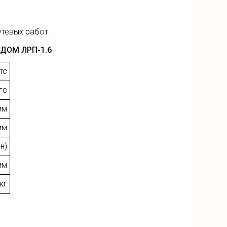
)
утевых работ.
ДОМ ЛРП-1.6
 тс
гс
мм
мм
н)
мм
кг