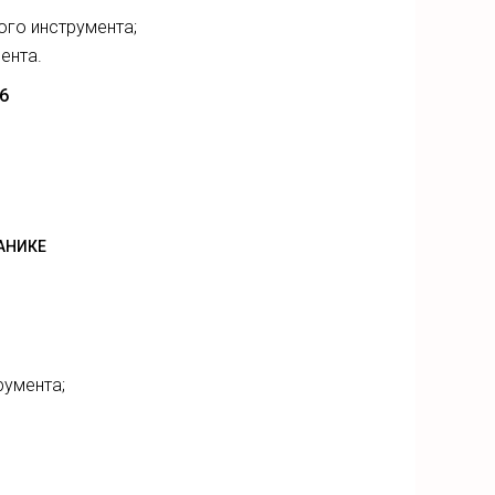
ого инструмента;
ента.
.6
АНИКЕ
румента;