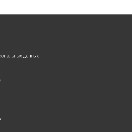
сональных данных
е
о