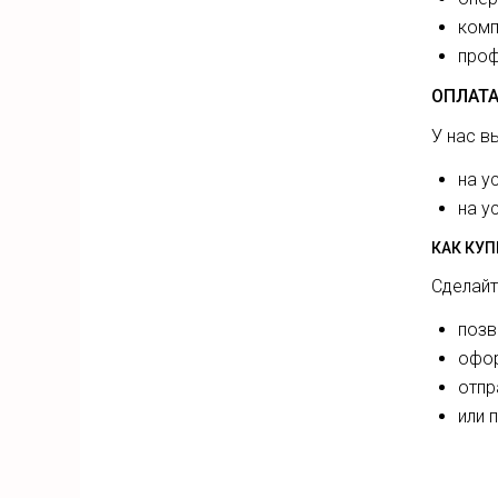
комп
проф
ОПЛАТА
У нас в
на у
на у
КАК КУ
Сделайт
позв
офор
отпр
или 