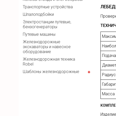
ЛЕБЕД
Транспортные устройства
Шпалоподбойки
Провере
Электростанции путевые,
ТЕХНИЧ
бензогенераторы
Путевые машины
Максим
Железнодорожные
Наибол
экскаваторы и навесное
оборудование
Подача
Железнодорожная техника
Robel
Диамет
Шаблоны железнодорожные
Радиус
Габари
Масса
КОМПЛЕ
Изделие