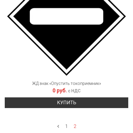
ЖД знак «Опустить токоприемник»
0 руб.
с НДС
КУПИТЬ
1
2