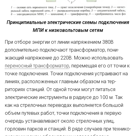
Принципиальные электрические схемы подключения
МПИ к низковольтовым сетям
При отборе энергии от линии на­пряжением 380В
дополнительно подключают трансформатор, пони­
жающий напряжение до 220В. Мож­но использовать
переносный транс­форматор
, перемещая его от точки к
точке подключения. Точки подклю­чения устраивают на
линиях, распо­ложенных главным образом на тер­
риториях станций. От одной точки могут питаться
электрические инст­рументы в радиусе до 100 м. Так
как на стрелочных переводах выполня­ется большой
объем путевых работ, точки подключения в первую
оче­редь устанавливают около стрелоч­ных улиц,
горловин парков и стан­ций. В ряде случаев при технико-