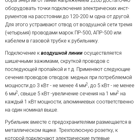
бора энергии от линий напряжением 220В достаточно
оборудовать точ­ки подключения электрических инст­
рументов на расстоянии до 120-200 м одна от другой.
Для этого устраивают отвод от воздушной се­ти тремя
(четырьмя) проводами ма­рок ПР-500, АПР-500 или
кабелем в газовой трубке к рубильнику.
Подключение к
воздушной линии
осуществляется
шишечными зажи­мами, скруткой проводов с
последующей пропайкой и т.д. Применяют следующие
сечения про­водов отводов: медных при потреб­ляемой
2
мощности до 3 кВт - не ме­нее 4 мм
, до 5 кВт - не менее
2
2
6 мм
, свыше 5 кВт -увеличение сечения на 1 мм
на
каждый 1 кВт мощности; алюминиевых соответственно
на один номинал выше.
Рубильник вместе с предохраните­лями размещается в
металлическом ящике. Трехполюсную розетку, к
которой подключают электрические путевые