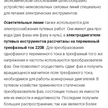
эконо­мическом обосновании целесообраз­но
устройство низковольтных сило­вых линий специально
для питания электрических инструментов.
Осветительные линии
также ис­пользуются для
электроснабжения путевых работ. Они имеют два про­
вода (две фазы или фазу и нуль), а
электродвигатели
путевых инстру­ментов рассчитаны на переменный
трехфазный ток 220В
. Для преобразова­ния
однофазного переменного тока в трехфазный того же
напряжения и частоты используются преобразова­тели
фаз. Они позволяют осущест­вить сдвиг фаз и получить
вращаю­щееся магнитное поле трехфазного тока,
необходимое для работы асин­хронных двигателей. В
путевом хо­зяйстве применяются статические
преобразователи фаз, состоящие только из емкости
или из емкости и индуктивности. Последние получили
большее распространение, так как являются более