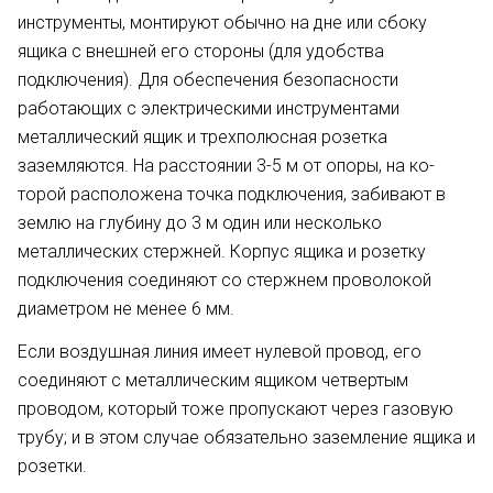
инструмен­ты, монтируют обычно на дне или сбоку
ящика с внешней его стороны (для удобства
подключения). Для обеспечения безопасности
работаю­щих с электрическими инструмента­ми
металлический ящик и трехпо­люсная розетка
заземляются. На расстоянии 3-5 м от опоры, на ко­
торой расположена точка подключе­ния, забивают в
землю на глубину до 3 м один или несколько
металлических стержней. Корпус ящика и розетку
подключения соединяют со стержнем проволокой
диаметром не менее 6 мм.
Если воздушная линия имеет ну­левой провод, его
соединяют с ме­таллическим ящиком четвертым
проводом, который тоже пропускают через газовую
трубу; и в этом случае обязательно заземление ящика и
ро­зетки.