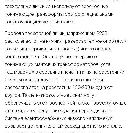
трехфазные линии или исполь­зуют переносные
понижающие трансформаторы со специальными
подключающими устройствами.
Провода трехфазной линии напря­жением 220В
располагаются на нижних траверсах тех же опор (если
позволяет вертикальный габарит) или на опорах
контактной сети. Они получают энергию от
понижающих мачтовых трансформаторов, уста­
навливаемых в середине плеча пита­ния на расстоянии
2-3,5 км один от другого. Точки подключения
располагаются на рассто­янии 150-200 м одна от
другой. Та­кие низковольтные линии могут
обеспечивать электроэнергией также промежуточные
станции, линейно-путевые здания, переезды и др.
Система электроснабжения низко­го напряжения
вызывает дополни­тельный расход цветного металла,