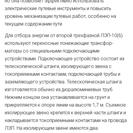
но она позволяет эффективно ис­пользовать
электрические путевые инструменты и повысить
уровень механизации путевых работ, особен­но на
текущем содержании пути.
Для отбора энергии от второй трехфазной ЛЭП-10(6)
используют переносные понижающие трансфор­
маторы со специальными подключа­ющими
устройствами. Подключаю­щее устройство состоит из
телеско­пической штанги, изолирующего звена с
токоприемными контактами, подключающей трубы и
заземляю­щего устройства. Телескопическая штанга
изготов­ляется обычно из дюралюминиевых труб.
Нижним концом она устанав­ливается на грунт и
прикрепляется к опоре линии на высоте 1,7 м. Съем­ное
изолирующее звено крепится к верхней части штанги и
наклады­вается токоприемными контактами на провода
ЛЭП. На изолирующем звене имеются два