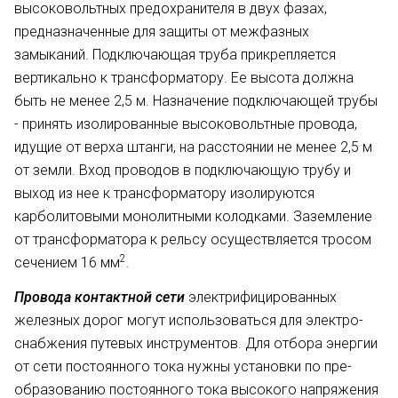
высоковольтных предохранителя в двух фазах,
предназначенные для защиты от меж­фазных
замыканий. Подключающая труба прикрепляется
вертикально к трансформатору. Ее высота должна
быть не менее 2,5 м. Назначение подключающей тру­бы
- принять изолированные высо­ковольтные провода,
идущие от вер­ха штанги, на расстоянии не менее 2,5 м
от земли. Вход проводов в подключающую трубу и
выход из нее к трансформатору изолируются
карболитовыми монолитными ко­лодками. Заземление
от трансформатора к рельсу осуществляется тросом
2
сечением 16 мм
.
Провода контактной сети
элек­трифицированных
железных дорог могут использоваться для электро­
снабжения путевых инструментов. Для отбора энергии
от сети постоян­ного тока нужны установки по пре­
образованию постоянного тока вы­сокого напряжения