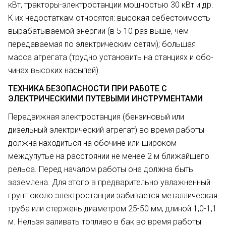
кВт, тракто­ры-электростанции мощностью 30 кВт и др.
К их недостаткам относятся: высокая себестоимость
вырабатываемой энергии (в 5-10 раз выше, чем
передаваемая по электрическим се­тям); большая
масса агрегата (труд­но установить на станциях и обо­
чинах высоких насыпей).
ТЕХНИКА БЕЗОПАСНОСТИ ПРИ РАБОТЕ С
ЭЛЕКТРИЧЕСКИМИ ПУТЕВЫМИ ИНСТРУМЕНТАМИ
Передвижная электростанция (бензиновый или
дизельный электрический агрегат) во вре­мя работы
должна находиться на обочине или широком
междупутье на расстоянии не менее 2 м ближай­шего
рельса. Перед началом работы она должна быть
заземлена. Для этого в предварительно увлажнен­ный
грунт около электростанции за­бивается металлическая
труба или стержень диаметром 25-50 мм, дли­ной 1,0-1,1
м. Нельзя заливать топливо в бак во время работы