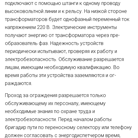
подключают с по­мощью штанги к одному проводу
высоковольтной линии и к рельсу. На низкой стороне
трансформато­ров будет однофазный переменный ток
напряжением 220 В. Электриче­ские инструменты
получают энергию от трансформатора через пре­
образователь фаз. Надежность уст­ройств
периодически испытывают, проверяя их работу и
электробезо­пасность. Обслуживание разреша­ется
лицам, имеющим необходимую квалификацию. Во
время работы эти устройства заземляются и ог­
раждаются.
Проход за ограждения разреша­ется только
обслуживающему их персоналу, имеющему
необходимые знания по охране труда и
электробезопасности. Перед нача­лом работы
бригадир пути по пере­носному селектору или телефону
должен согласовать с энергодиспет­чером время,