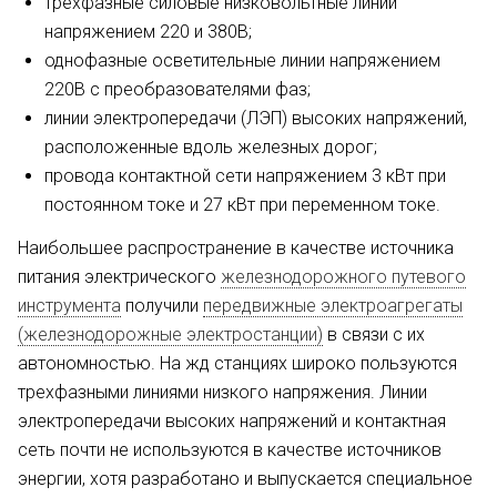
трехфазные силовые низко­вольтные линии
напряжением 220 и 380В;
однофазные осветительные линии напряжением
220В с преоб­разователями фаз;
линии электропе­редачи (ЛЭП) высоких напряжений,
расположенные вдоль железных до­рог;
провода контактной сети напря­жением 3 кВт при
постоянном токе и 27 кВт при переменном токе.
Наибольшее распространение в качестве источника
питания электрического
железнодорожного путевого
инструмента
по­лучили
передвижные электроагрегаты
(железнодорожные электростан­ции)
в связи с их
автономностью. На жд станциях широко пользуются
трех­фазными линиями низкого напряже­ния. Линии
электропередачи высоких напряжений и контактная
сеть почти не используются в качестве источни­ков
энергии, хотя разработано и вы­пускается специальное