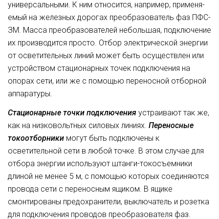
универсальными. К ним относится, например, применя­
емый на железных дорогах преобра­зователь фаз ПФС-
ЗМ. Масса преобра­зователей небольшая, подключение
их производится просто. Отбор электрической энергии
от освети­тельных линий может быть осущест­влен или
устройством стационарных точек подключения на
опорах сети, или же с помощью переносной от­борной
аппаратуры.
Стационарные точки
подключе­ния
устраивают так же,
как на низ­ковольтных силовых линиях.
Пере­носные
токоотборники
могут быть подключены к
осветительной сети в любой точке. В этом случае для
отбора энергии используют штан­ги-токосъемники
длиной не менее 5 м, с помощью которых соединя­ются
провода сети с переносным ящиком. В ящике
смонтированы предохранители, выключатель и ро­зетка
для подключения проводов преобразователя фаз.